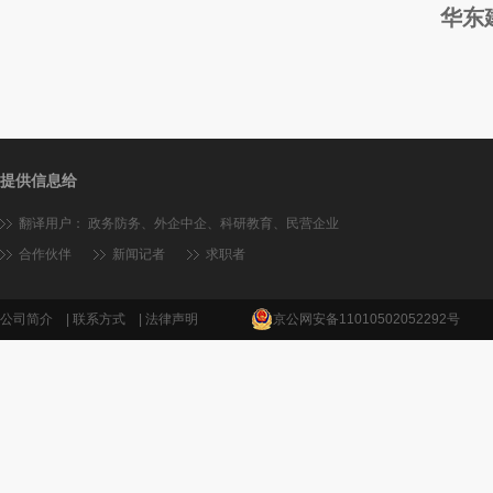
华东
提供信息给
“我单位是一家总部位于丹麦的高科技企业
翻译用户：
政务防务
、
外企中企
、
科研教育
、
民营企业
合作伙伴
新闻记者
求职者
业的译员与高水准的服
公司简介
|
联系方式
|
法律声明
京公网安备11010502052292号
世万保制