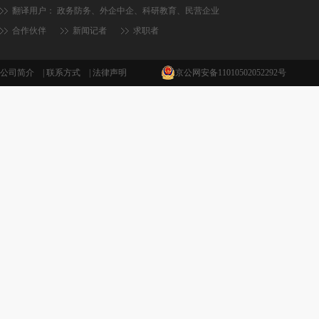
翻译用户：
政务防务
、
外企中企
、
科研教育
、
民营企业
合作伙伴
新闻记者
求职者
公司简介
|
联系方式
|
法律声明
京公网安备11010502052292号