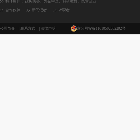
翻译用户：
政务防务
、
外企中企
、
科研教育
、
民营企业
合作伙伴
新闻记者
求职者
公司简介
|
联系方式
|
法律声明
京公网安备11010502052292号