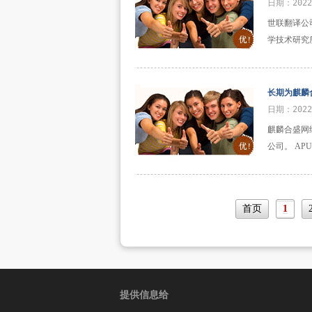
日期：202
世联翻译公
学技术研究
长期为麒麟
日期：202
麒麟合盛网
公司。 A
首页
1
提供信息给