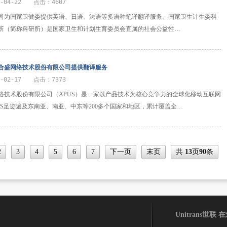
2-04-22 点击：4607
司为国家卫健委提供英语、日语、法语等多语种笔译翻译服务。国家卫生计生委科
所（简称科研所）是国家卫生和计划生育委员会直属的社会公益性…
合盛网络技术股份有限公司提供翻译服务
2-02-17 点击：7373
络技术股份有限公司（APUS）是一家以产品技术为核心竞争力的全球化移动互联网
PUS足迹遍及东南亚、南亚、中东等200多个国家和地区，累计覆盖全…
2
3
4
5
6
7
下一页
末页
共
13
页
90
条
Unitrans世联